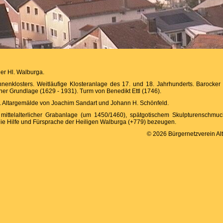
er Hl. Walburga.
nenklosters. Weitläufige Klosteranlage des 17. und 18. Jahrhunderts. Barocker
icher Grundlage (1629 - 1931). Turm von Benedikt Ettl (1746).
. Altargemälde von Joachim Sandart und Johann H. Schönfeld.
 mittelalterlicher Grabanlage (um 1450/1460), spätgotischem Skulpturenschmu
die Hilfe und Fürsprache der Heiligen Walburga (+779) bezeugen.
© 2026 Bürgernetzverein Alt