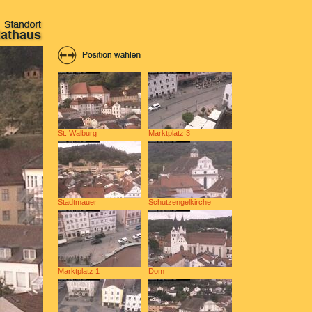
St. Walburg
Marktplatz 3
Stadtmauer
Schutzengelkirche
Marktplatz 1
Dom